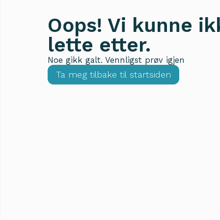
Oops! Vi kunne ik
lette etter.
Noe gikk galt. Vennligst prøv igjen
Ta meg tilbake til startsiden