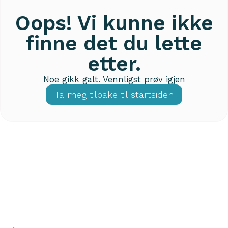
Oops! Vi kunne ikke
finne det du lette
etter.
Noe gikk galt. Vennligst prøv igjen
Ta meg tilbake til startsiden