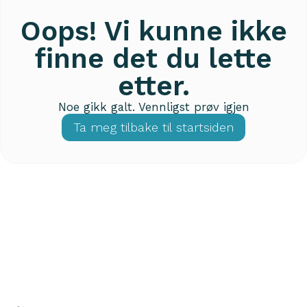
Oops! Vi kunne ikke
finne det du lette
etter.
Noe gikk galt. Vennligst prøv igjen
Ta meg tilbake til startsiden