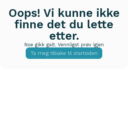
Oops! Vi kunne ikke
finne det du lette
etter.
Noe gikk galt. Vennligst prøv igjen
Ta meg tilbake til startsiden